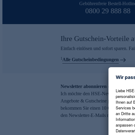
Gebührenfreie Bestell-Hotlin
0800 29 888 88
Ihre Gutschein-Vorteile a
Einfach einlösen und sofort sparen. F
1
Alle Gutscheinbedingungen
Newsletter abonnieren – 10 € Gutsch
Ich möchte den HSE-Newsletter abonni
Angebote & Gutscheine per E-Mail erh
bekommen Sie einen 10 € Gutschein. Ei
den Newsletter-E-Mails möglich.