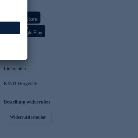
HSE App
Partner
Lieferanten
KIND Hörgeräte
Bestellung widerrufen
Widerrufsformular