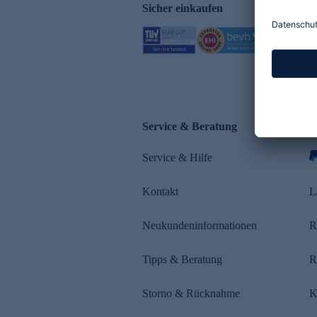
Sicher einkaufen
Service & Beratung
Z
Service & Hilfe
Kontakt
L
Neukundeninformationen
R
Tipps & Beratung
R
Storno & Rücknahme
K