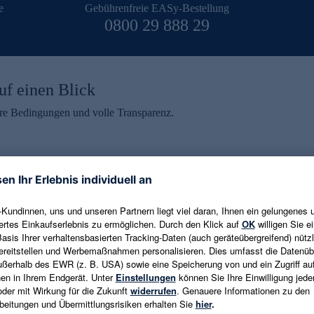
e
Gebührenfreie EASy-Bestellung
0800 29 888 29
uf einen Blick
aire Bedingungen und volle Transparenz.
ein erhalten
eren und aktuelle Trends,
E-Mail-Adresse eingeben
alten. Als Dankeschön
ne Abmeldung ist jederzeit in
Es gelten die
Datenschutzrichtlinien
un