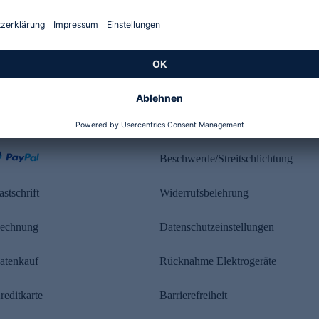
Kundenbewertung
ahlung
Rechtliches
Beschwerde/Streitschlichtung
astschrift
Widerrufsbelehrung
echnung
Datenschutzeinstellungen
atenkauf
Rücknahme Elektrogeräte
reditkarte
Barrierefreiheit