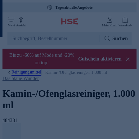
Tagesaktuelle Angebote
Menü
Ansicht
Mein Konto
Warenkorb
Suchen
Bis zu -60% auf Mode und -20%
Gutschein aktivieren
on top!
Reinigungsmittel
Kamin-/Ofenglasreiniger, 1.000 ml
Das blaue Wunder
Kamin-/Ofenglasreiniger, 1.000
ml
484381