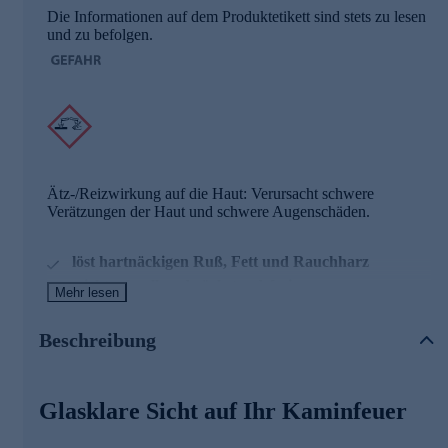
Die Informationen auf dem Produktetikett sind stets zu lesen
und zu befolgen.
Ätz-/Reizwirkung auf die Haut: Verursacht schwere
Verätzungen der Haut und schwere Augenschäden.
löst hartnäckigen Ruß, Fett und Rauchharz
wirkt schnell und rückstandsfrei
Mehr lesen
1.000 ml Konzentrat, mit Sprühflasche
Beschreibung
Der Kamin- und Ofenglasreiniger von Das blaue Wunder
wurde speziell entwickelt, um Kaminscheiben schonend und
gleichzeitig effektiv zu reinigen. Auch bei optimaler
Glasklare Sicht auf Ihr Kaminfeuer
Verbrennung entstehen zwangsläufig Ruß, Rauchharze,
Ablagerungen sowie Fett, Schmutz und Staub. Diese
Rückstände setzen sich im Brennraum Ihres Ofens und