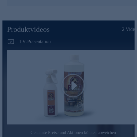
gleichzeitig effektiv zu reinigen. Auch bei optimaler
Verbrennung entstehen zwangsläufig Ruß, Rauchharze,
Ablagerungen sowie Fett, Schmutz und Staub. Diese
Rückstände setzen sich im Brennraum Ihres Ofens und
besonders auf den Kaminscheiben ab. Dort führen sie zu
Produktvideos
hartnäckigen Verschmutzungen, die die Sicht auf das Feuer
2
Video
beeinträchtigen. Dank seiner aktiven Wirkformel entfernt das
Produkt diese Brennrückstände schnell und kraftvoll und sorgt
TV-Präsentation
wieder für klare Sicht.
Ihre Vorteile im Überblick
löst hartnäckigen Ruß, Fett und Rauchharz
schnell und rückstandsfrei
hergestellt in Deutschland
2:1 verdünnbar
Play
mit aktiver Wirkstoff-Formel (Aktivschaum)
Bestellen Sie gleich hier ganz bequem im Onlineshop.
Genannte Preise und Aktionen können abweichen