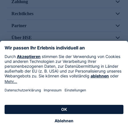
Zahlung
Rechtliches
Partner
Über HSE
Im TV
HSE International
Versand durch
Folge uns
AGB
Datenschutz
Impressum
Alle Rechte vorbehalten. Alle Preise inkl. gesetzlicher MwSt., zzgl. Versandkosten.