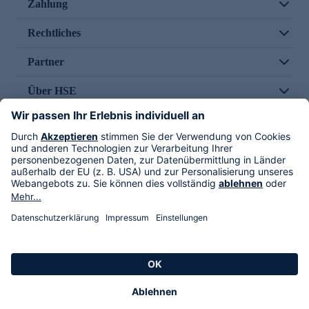
Zahlung
Rechtliches
Partner
Über HSE
Im TV
HSE International
Versand durch
Folge uns
AGB
Datenschutz
Impressum
Alle Rechte vorbehalten. Alle Preise inkl. gesetzlicher MwSt., zzgl. Versandkosten.