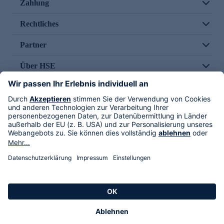
Zahlung
Rechtliches
Partner
Über HSE
Im TV
HSE International
Versand durch
Folge uns
AGB
Datenschutz
Impressum
Alle Rechte vorbehalten. Alle Preise inkl. gesetzlicher MwSt., zzgl. Versandkosten.