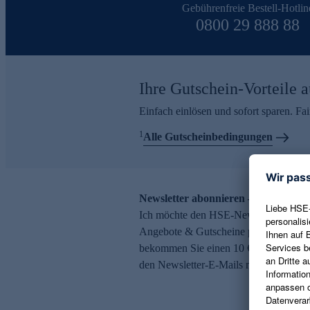
Gebührenfreie Bestell-Hotlin
0800 29 888 88
Ihre Gutschein-Vorteile a
Einfach einlösen und sofort sparen. F
1
Alle Gutscheinbedingungen
Newsletter abonnieren – 10 € Gutsch
Ich möchte den HSE-Newsletter abonni
Angebote & Gutscheine per E-Mail erh
bekommen Sie einen 10 € Gutschein. Ei
den Newsletter-E-Mails möglich.