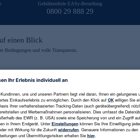
e
Gebührenfreie EASy-Bestellung
0800 29 888 29
uf einen Blick
aire Bedingungen und volle Transparenz.
ein erhalten
eren und aktuelle Trends,
E-Mail-Adresse eingeben
alten. Als Dankeschön
ne Abmeldung ist jederzeit in
Es gelten die
Datenschutzrichtlinien
un