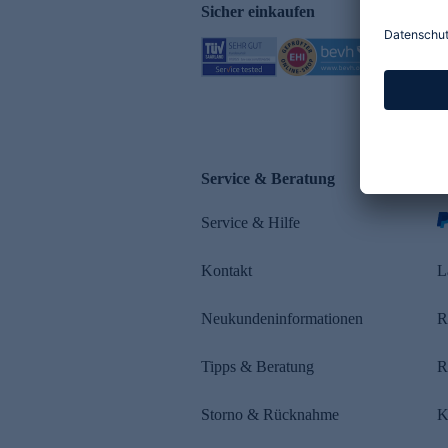
Sicher einkaufen
Service & Beratung
Z
Service & Hilfe
s
Kontakt
L
Neukundeninformationen
R
Tipps & Beratung
R
Storno & Rücknahme
K