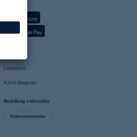
HSE App
Partner
Lieferanten
KIND Hörgeräte
Bestellung widerrufen
Widerrufsformular