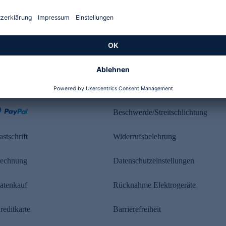
Kundenbewertung
ahlung
Rechtliches
Beschwerde/Streitschlichtung
astschrift
Widerrufsbelehrung
echnung
Datenschutzeinstellungen
atenkauf
Rücknahme Elektrogeräte
reditkarte
Barrierefreiheit