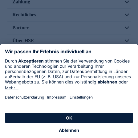
Zahlung
Rechtliches
Partner
Über HSE
Im TV
HSE International
Versand durch
Folge uns
AGB
Datenschutz
Impressum
Alle Rechte vorbehalten. Alle Preise inkl. gesetzlicher MwSt., zzgl. Versandkosten.