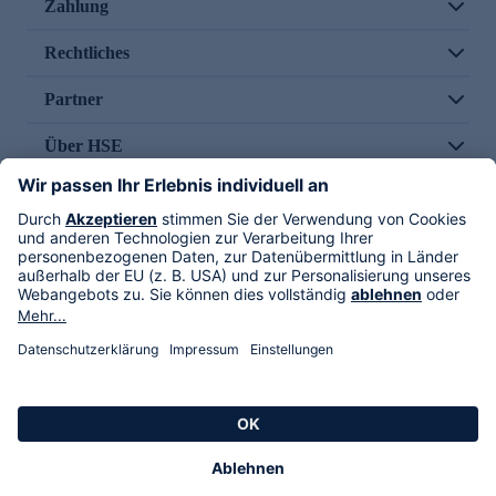
Zahlung
Rechtliches
Partner
Über HSE
Im TV
HSE International
Versand durch
Folge uns
AGB
Datenschutz
Impressum
Alle Rechte vorbehalten. Alle Preise inkl. gesetzlicher MwSt., zzgl. Versandkosten.