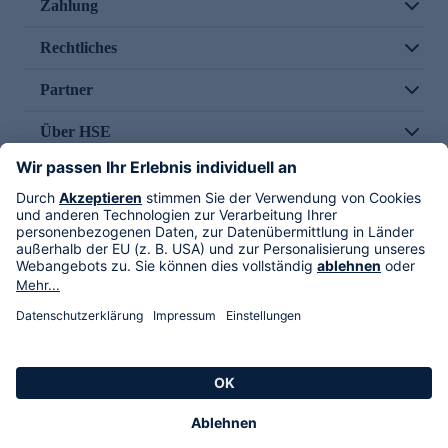
Zahlung
Rechtliches
Partner
Über HSE
Im TV
HSE International
Versand durch
Folge uns
AGB
Datenschutz
Impressum
Alle Rechte vorbehalten. Alle Preise inkl. gesetzlicher MwSt., zzgl. Versandkosten.