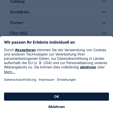
Zahlung
Rechtliches
Partner
Über HSE
Im TV
HSE International
Versand durch
Folge uns
AGB
Datenschutz
Impressum
Alle Rechte vorbehalten. Alle Preise inkl. gesetzlicher MwSt., zzgl. Versandkosten.