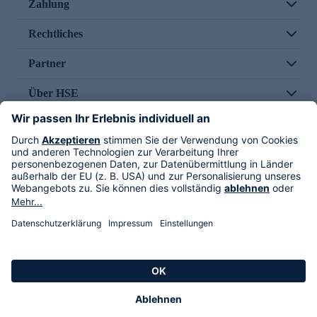
Zahlung
Rechtliches
Partner
Über HSE
Im TV
HSE International
Versand durch
Folge uns
AGB
Datenschutz
Impressum
Alle Rechte vorbehalten. Alle Preise inkl. gesetzlicher MwSt., zzgl. Versandkosten.