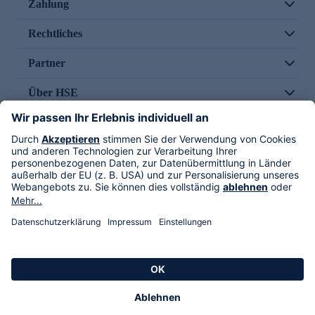
Zahlung
Rechtliches
Partner
Über HSE
Im TV
HSE International
Versand durch
Folge uns
AGB
Datenschutz
Impressum
Alle Rechte vorbehalten. Alle Preise inkl. gesetzlicher MwSt., zzgl. Versandkosten.