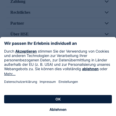
Zahlung
Rechtliches
Partner
Über HSE
Im TV
HSE International
Versand durch
Folge uns
AGB
Datenschutz
Impressum
Alle Rechte vorbehalten. Alle Preise inkl. gesetzlicher MwSt., zzgl. Versandkosten.