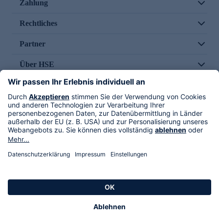
Zahlung
Rechtliches
Partner
Über HSE
Im TV
HSE International
Versand durch
Folge uns
AGB
Datenschutz
Impressum
Alle Rechte vorbehalten. Alle Preise inkl. gesetzlicher MwSt., zzgl. Versandkosten.