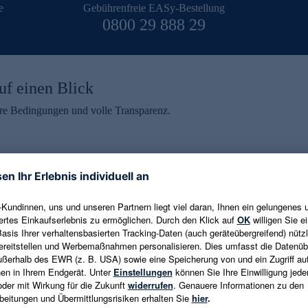
e
Gebührenfreie EASy-Bestellung
0800 29 888 29
uf einen Blick
aire Bedingungen und volle Transparenz.
ein erhalten
eren und aktuelle Trends,
E-Mail-Adresse eingeben
alten. Als Dankeschön
ne Abmeldung ist jederzeit in
Es gelten die
Datenschutzrichtlinien
un