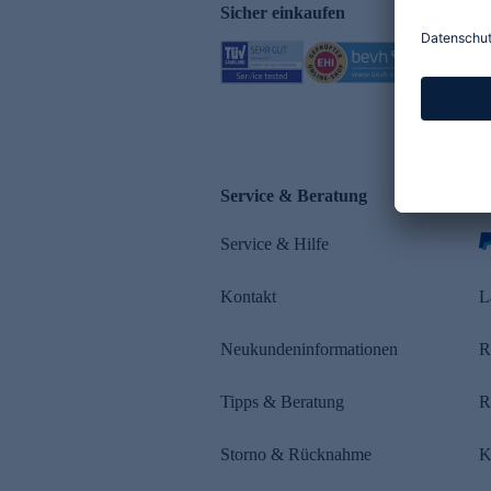
Sicher einkaufen
Service & Beratung
Z
Service & Hilfe
s
Kontakt
L
Neukundeninformationen
R
Tipps & Beratung
R
Storno & Rücknahme
K