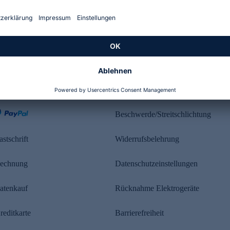
Kundenbewertung
ahlung
Rechtliches
Beschwerde/Streitschlichtung
astschrift
Widerrufsbelehrung
echnung
Datenschutzeinstellungen
atenkauf
Rücknahme Elektrogeräte
reditkarte
Barrierefreiheit