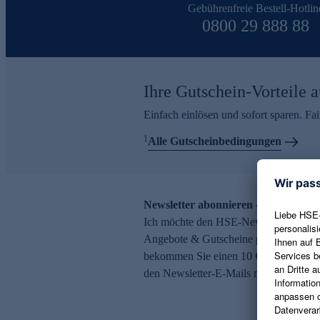
Gebührenfreie Bestell-Hotlin
0800 29 888 88
Ihre Gutschein-Vorteile a
Einfach einlösen und sofort sparen. F
1
Alle Gutscheinbedingungen
Newsletter abonnieren – 10 € Gutsch
Ich möchte den HSE-Newsletter abonni
Angebote & Gutscheine per E-Mail erh
bekommen Sie einen 10 € Gutschein. Ei
den Newsletter-E-Mails möglich.