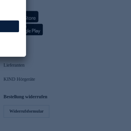
HSE App
Partner
Lieferanten
KIND Hörgeräte
Bestellung widerrufen
Widerrufsformular