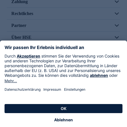
Zahlung
Rechtliches
Partner
Über HSE
Im TV
HSE International
Versand durch
Folge uns
AGB
Datenschutz
Impressum
Alle Rechte vorbehalten. Alle Preise inkl. gesetzlicher MwSt., zzgl. Versandkosten.