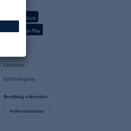
HSE App
Partner
Lieferanten
KIND Hörgeräte
Bestellung widerrufen
Widerrufsformular