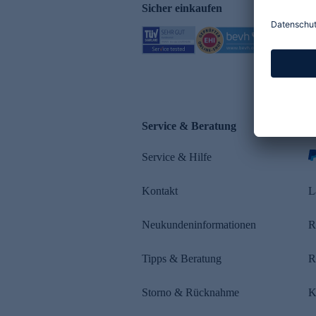
Sicher einkaufen
Service & Beratung
Z
Service & Hilfe
Kontakt
L
Neukundeninformationen
R
Tipps & Beratung
R
Storno & Rücknahme
K