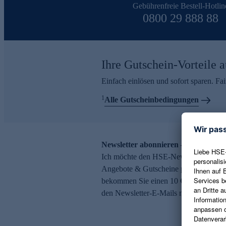
Gebührenfreie Bestell-Hotlin
0800 29 888 88
Ihre Gutschein-Vorteile a
Einfach einlösen und sofort sparen. F
1
Alle Gutscheinbedingungen
Newsletter abonnieren – 10 € Gutsch
Ich möchte den HSE-Newsletter abonni
Angebote & Gutscheine per E-Mail erh
bekommen Sie einen 10 € Gutschein. Ei
den Newsletter-E-Mails möglich.