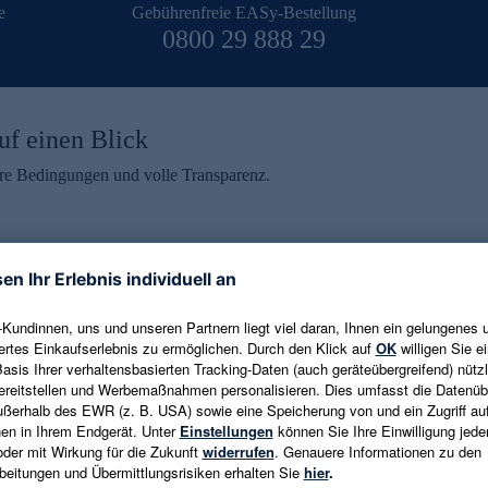
e
Gebührenfreie EASy-Bestellung
0800 29 888 29
uf einen Blick
aire Bedingungen und volle Transparenz.
ein erhalten
eren und aktuelle Trends,
E-Mail-Adresse eingeben
alten. Als Dankeschön
ne Abmeldung ist jederzeit in
Es gelten die
Datenschutzrichtlinien
un