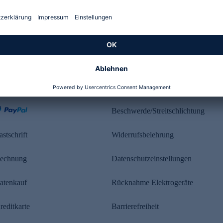
Kundenbewertung
ahlung
Rechtliches
Beschwerde/Streitschlichtung
astschrift
Widerrufsbelehrung
echnung
Datenschutzeinstellungen
atenkauf
Rücknahme Elektrogeräte
reditkarte
Barrierefreiheit