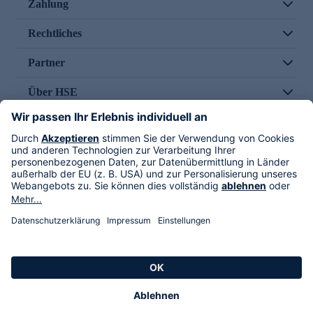
Zahlung
Rechtliches
Partner
Über HSE
Im TV
HSE International
Versand durch
Folge uns
AGB
Datenschutz
Impressum
Alle Rechte vorbehalten. Alle Preise inkl. gesetzlicher MwSt., zzgl. Versandkosten.