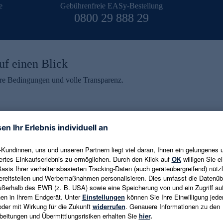
e
Gebührenfreie EASy-Bestellung
0800 29 888 29
uf einen Blick
aire Bedingungen und volle Transparenz.
ein erhalten
eren und aktuelle Trends,
E-Mail-Adresse eingeben
alten. Als Dankeschön
ne Abmeldung ist jederzeit in
Es gelten die
Datenschutzrichtlinien
un