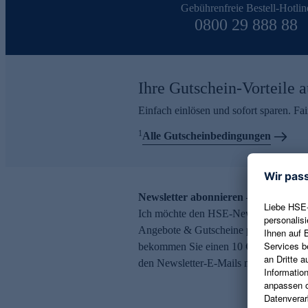
Gebührenfreie Bestell-Hotlin
0800 29 888 88
Ihre Gutschein-Vorteile a
Einfach einlösen und sofort sparen. F
1
Alle Gutscheinbedingungen
Newsletter abonnieren – 10 € Gutsch
Ich möchte den HSE-Newsletter abonni
Angebote & Gutscheine per E-Mail erh
bekommen Sie einen 10 € Gutschein. Ei
den Newsletter-E-Mails möglich.