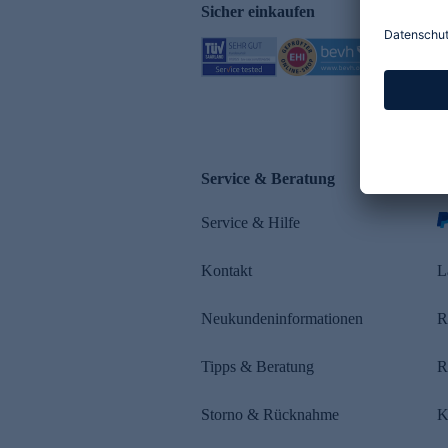
Sicher einkaufen
Service & Beratung
Z
Service & Hilfe
Kontakt
L
Neukundeninformationen
R
Tipps & Beratung
R
Storno & Rücknahme
K