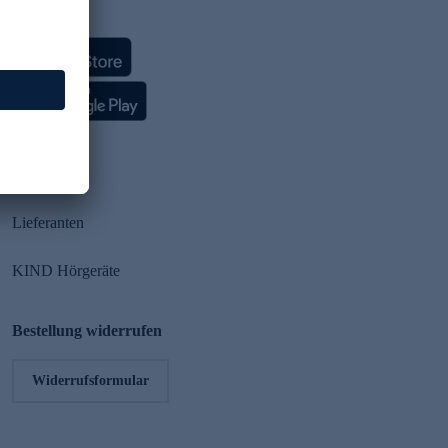
HSE App
Partner
Lieferanten
KIND Hörgeräte
Bestellung widerrufen
Widerrufsformular