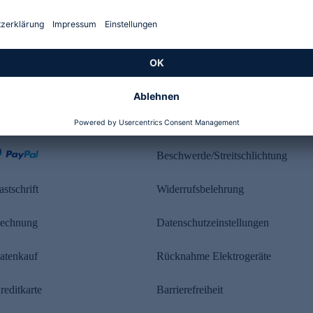
Kundenbewertung
ahlung
Rechtliches
Beschwerde/Streitschlichtung
astschrift
Widerrufsbelehrung
echnung
Datenschutzeinstellungen
atenkauf
Rücknahme Elektrogeräte
reditkarte
Barrierefreiheit