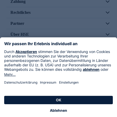
Zahlung
Rechtliches
Partner
Über HSE
Im TV
HSE International
Versand durch
Folge uns
AGB
Datenschutz
Impressum
Alle Rechte vorbehalten. Alle Preise inkl. gesetzlicher MwSt., zzgl. Versandkosten.