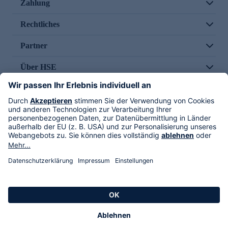
Zahlung
Rechtliches
Partner
Über HSE
Im TV
HSE International
Versand durch
Folge uns
AGB
Datenschutz
Impressum
Alle Rechte vorbehalten. Alle Preise inkl. gesetzlicher MwSt., zzgl. Versandkosten.