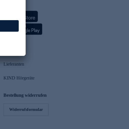
HSE App
Partner
Lieferanten
KIND Hörgeräte
Bestellung widerrufen
Widerrufsformular