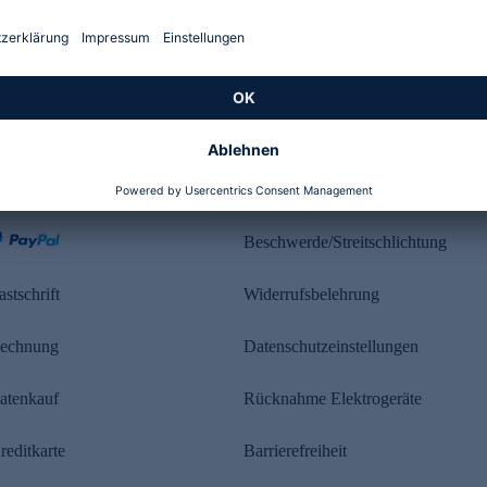
Kundenbewertung
ahlung
Rechtliches
Beschwerde/Streitschlichtung
astschrift
Widerrufsbelehrung
echnung
Datenschutzeinstellungen
atenkauf
Rücknahme Elektrogeräte
reditkarte
Barrierefreiheit