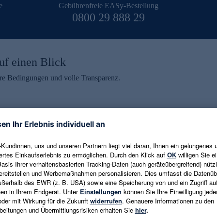
e
Gebührenfreie EASy-Bestellung
0800 29 888 29
uf einen Blick
aire Bedingungen und volle Transparenz.
ein erhalten
eren und aktuelle Trends,
E-Mail-Adresse eingeben
alten. Als Dankeschön
ne Abmeldung ist jederzeit in
Es gelten die
Datenschutzrichtlinien
un