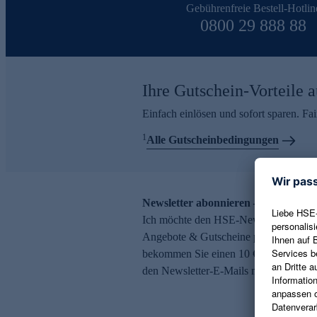
Gebührenfreie Bestell-Hotlin
0800 29 888 88
Ihre Gutschein-Vorteile a
Einfach einlösen und sofort sparen. F
1
Alle Gutscheinbedingungen
Newsletter abonnieren – 10 € Gutsch
Ich möchte den HSE-Newsletter abonni
Angebote & Gutscheine per E-Mail erh
bekommen Sie einen 10 € Gutschein. Ei
den Newsletter-E-Mails möglich.