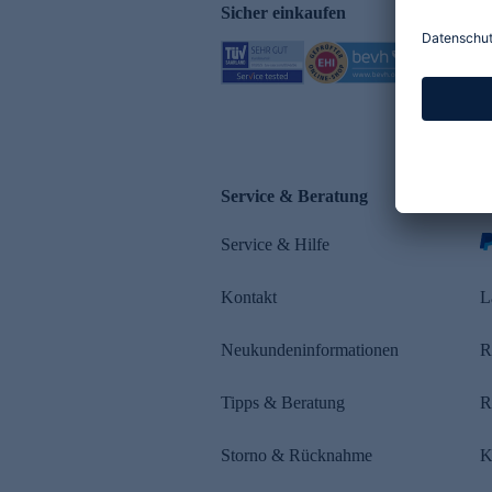
Sicher einkaufen
Service & Beratung
Z
Service & Hilfe
s
Kontakt
L
Neukundeninformationen
R
Tipps & Beratung
R
Storno & Rücknahme
K