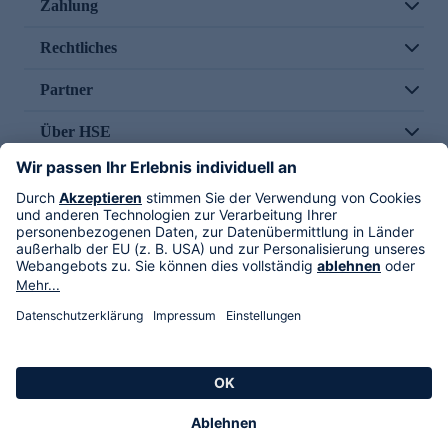
Zahlung
Rechtliches
Partner
Über HSE
Im TV
HSE International
Versand durch
Folge uns
AGB
Datenschutz
Impressum
Alle Rechte vorbehalten. Alle Preise inkl. gesetzlicher MwSt., zzgl. Versandkosten.