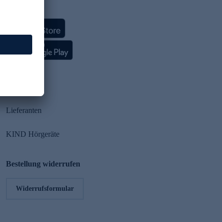
HSE App
Partner
Lieferanten
KIND Hörgeräte
Bestellung widerrufen
Widerrufsformular