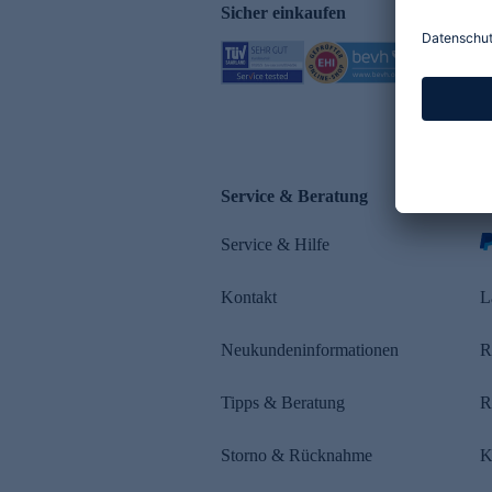
Sicher einkaufen
Service & Beratung
Z
Service & Hilfe
s
Kontakt
L
Neukundeninformationen
R
Tipps & Beratung
R
Storno & Rücknahme
K