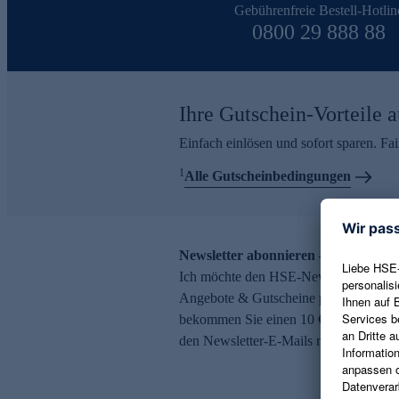
Gebührenfreie Bestell-Hotlin
0800 29 888 88
Ihre Gutschein-Vorteile a
Einfach einlösen und sofort sparen. F
1
Alle Gutscheinbedingungen
Newsletter abonnieren – 10 € Gutsch
Ich möchte den HSE-Newsletter abonni
Angebote & Gutscheine per E-Mail erh
bekommen Sie einen 10 € Gutschein. Ei
den Newsletter-E-Mails möglich.