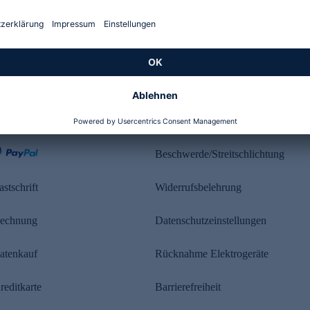
Kundenbewertung
ahlung
Rechtliches
Beschwerde/Streitschlichtung
astschrift
Widerrufsbelehrung
echnung
Datenschutzeinstellungen
atenkauf
Rücknahme Elektrogeräte
reditkarte
Barrierefreiheit