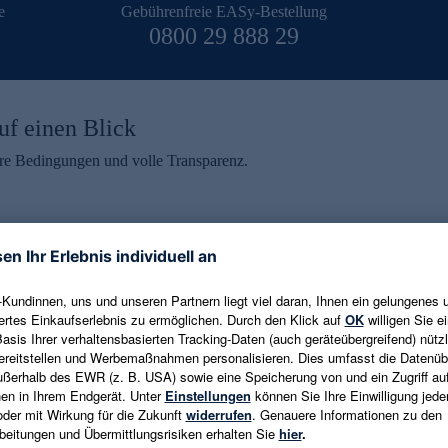
e
Gebührenfreie EASy-Bestellung
0800 29 888 29
uf einen Blick
aire Bedingungen und volle Transparenz.
ein erhalten
eren und aktuelle Trends,
E-Mail-Adresse eingeben
alten. Als Dankeschön
ne Abmeldung ist jederzeit in
Es gelten die
Datenschutzrichtlinien
un