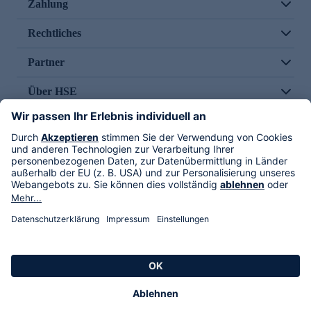
Zahlung
Rechtliches
Partner
Über HSE
Im TV
HSE International
Versand durch
Folge uns
AGB
Datenschutz
Impressum
Alle Rechte vorbehalten. Alle Preise inkl. gesetzlicher MwSt., zzgl. Versandkosten.