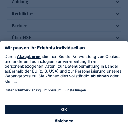
Zahlung
Rechtliches
Partner
Über HSE
Im TV
HSE International
Versand durch
Folge uns
AGB
Datenschutz
Impressum
Alle Rechte vorbehalten. Alle Preise inkl. gesetzlicher MwSt., zzgl. Versandkosten.