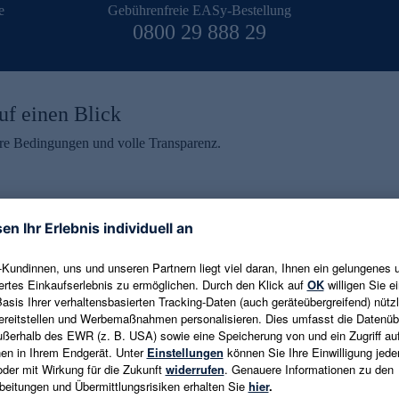
e
Gebührenfreie EASy-Bestellung
0800 29 888 29
uf einen Blick
aire Bedingungen und volle Transparenz.
ein erhalten
eren und aktuelle Trends,
E-Mail-Adresse eingeben
alten. Als Dankeschön
ne Abmeldung ist jederzeit in
Es gelten die
Datenschutzrichtlinien
un