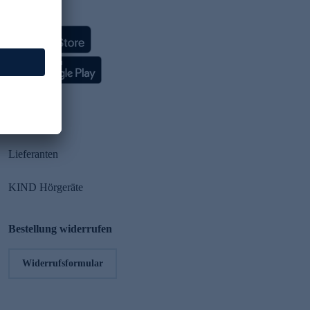
HSE App
Partner
Lieferanten
KIND Hörgeräte
Bestellung widerrufen
Widerrufsformular