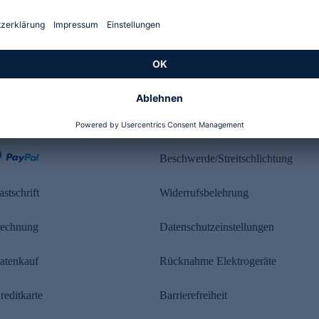
Kundenbewertung
ahlung
Rechtliches
Beschwerde/Streitschlichtung
astschrift
Widerrufsbelehrung
echnung
Datenschutzeinstellungen
atenkauf
Rücknahme Elektrogeräte
reditkarte
Barrierefreiheit