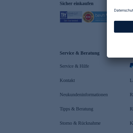
Sicher einkaufen
Service & Beratung
Z
Service & Hilfe
Kontakt
L
Neukundeninformationen
R
Tipps & Beratung
R
Storno & Rücknahme
K