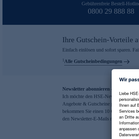
Gebührenfreie Bestell-Hotlin
0800 29 888 88
Ihre Gutschein-Vorteile a
Einfach einlösen und sofort sparen. F
1
Alle Gutscheinbedingungen
Newsletter abonnieren – 10 € Gutsch
Ich möchte den HSE-Newsletter abonni
Angebote & Gutscheine per E-Mail erh
bekommen Sie einen 10 € Gutschein. Ei
den Newsletter-E-Mails möglich.