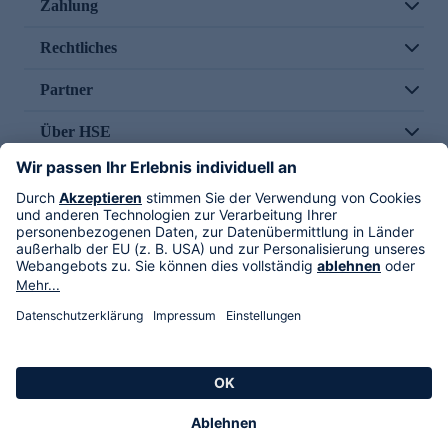
Zahlung
Rechtliches
Partner
Über HSE
Im TV
HSE International
Versand durch
Folge uns
AGB
Datenschutz
Impressum
Alle Rechte vorbehalten. Alle Preise inkl. gesetzlicher MwSt., zzgl. Versandkosten.