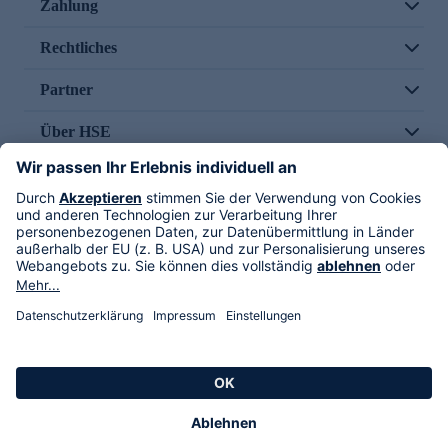
Zahlung
Rechtliches
Partner
Über HSE
Im TV
HSE International
Versand durch
Folge uns
AGB
Datenschutz
Impressum
Alle Rechte vorbehalten. Alle Preise inkl. gesetzlicher MwSt., zzgl. Versandkosten.