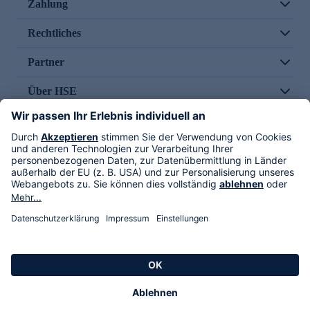
Zahlung
Rechtliches
Partner
Über HSE
Im TV
HSE International
Versand durch
Folge uns
AGB
Datenschutz
Impressum
Alle Rechte vorbehalten. Alle Preise inkl. gesetzlicher MwSt., zzgl. Versandkosten.