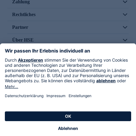
Zahlung
Rechtliches
Partner
Über HSE
Im TV
HSE International
Versand durch
Folge uns
AGB
Datenschutz
Impressum
Alle Rechte vorbehalten. Alle Preise inkl. gesetzlicher MwSt., zzgl. Versandkosten.