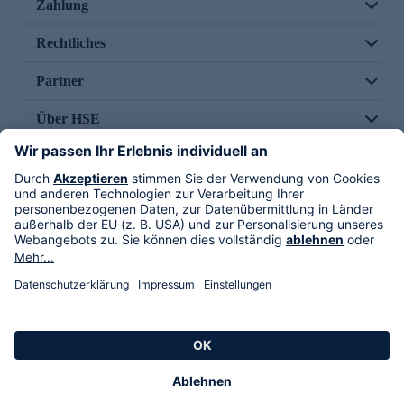
Zahlung
Rechtliches
Partner
Über HSE
Im TV
HSE International
Versand durch
Folge uns
AGB
Datenschutz
Impressum
Alle Rechte vorbehalten. Alle Preise inkl. gesetzlicher MwSt., zzgl. Versandkosten.