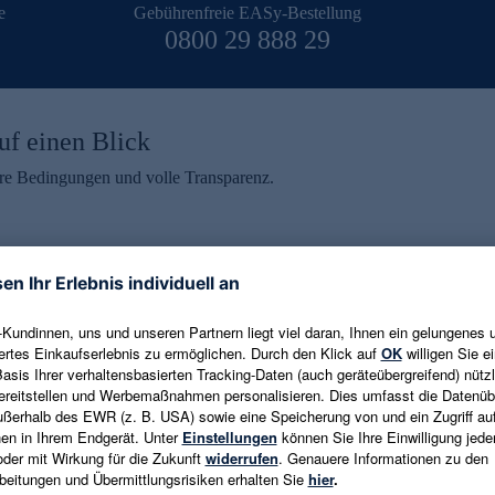
e
Gebührenfreie EASy-Bestellung
0800 29 888 29
uf einen Blick
aire Bedingungen und volle Transparenz.
ein erhalten
eren und aktuelle Trends,
E-Mail-Adresse eingeben
alten. Als Dankeschön
ne Abmeldung ist jederzeit in
Es gelten die
Datenschutzrichtlinien
un