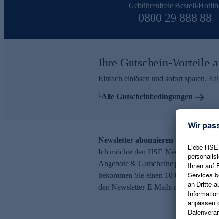
Gebührenfreie Bestell-Hotlin
0800 29 888 88
Ihre Gutschein-Vorteile a
Einfach einlösen und sofort sparen. F
1
Alle Gutscheinbedingungen
Newsletter abonnieren – 10 € Gutsch
Ich möchte den HSE-Newsletter abonni
Angebote & Gutscheine per E-Mail erh
bekommen Sie einen 10 € Gutschein. Ei
den Newsletter-E-Mails möglich.