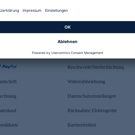
Kundenbewertung
ahlung
Rechtliches
Beschwerde/Streitschlichtung
astschrift
Widerrufsbelehrung
echnung
Datenschutzeinstellungen
atenkauf
Rücknahme Elektrogeräte
reditkarte
Barrierefreiheit