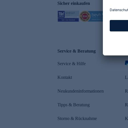
Sicher einkaufen
Service & Beratung
Z
Service & Hilfe
s
Kontakt
L
Neukundeninformationen
R
Tipps & Beratung
R
Storno & Rücknahme
K