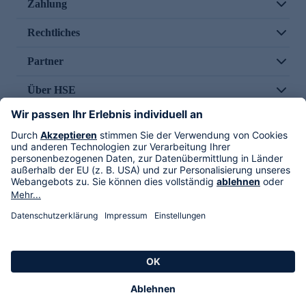
Zahlung
Rechtliches
Partner
Über HSE
Im TV
HSE International
Versand durch
Folge uns
AGB
Datenschutz
Impressum
Alle Rechte vorbehalten. Alle Preise inkl. gesetzlicher MwSt., zzgl. Versandkosten.