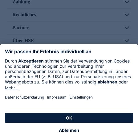
Zahlung
Rechtliches
Partner
Über HSE
Im TV
HSE International
Versand durch
Folge uns
AGB
Datenschutz
Impressum
Alle Rechte vorbehalten. Alle Preise inkl. gesetzlicher MwSt., zzgl. Versandkosten.