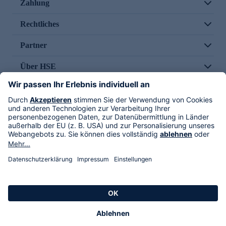
Zahlung
Rechtliches
Partner
Über HSE
Im TV
HSE International
Versand durch
Folge uns
AGB
Datenschutz
Impressum
Alle Rechte vorbehalten. Alle Preise inkl. gesetzlicher MwSt., zzgl. Versandkosten.