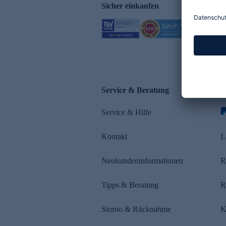
Sicher einkaufen
Service & Beratung
Z
Service & Hilfe
s
Kontakt
L
Neukundeninformationen
R
Tipps & Beratung
R
Storno & Rücknahme
K