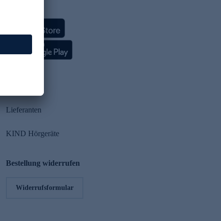
HSE App
Partner
Lieferanten
KIND Hörgeräte
Bestellung widerrufen
Widerrufsformular