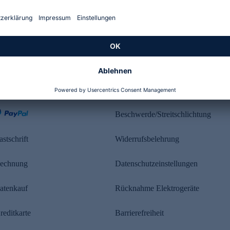
Kundenbewertung
ahlung
Rechtliches
Beschwerde/Streitschlichtung
astschrift
Widerrufsbelehrung
echnung
Datenschutzeinstellungen
atenkauf
Rücknahme Elektrogeräte
reditkarte
Barrierefreiheit