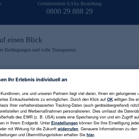
e
Gebührenfreie EASy-Bestellung
0800 29 888 29
uf einen Blick
aire Bedingungen und volle Transparenz.
ein erhalten
eren und aktuelle Trends,
E-Mail-Adresse eingeben
alten. Als Dankeschön
ne Abmeldung ist jederzeit in
Es gelten die
Datenschutzrichtlinien
un