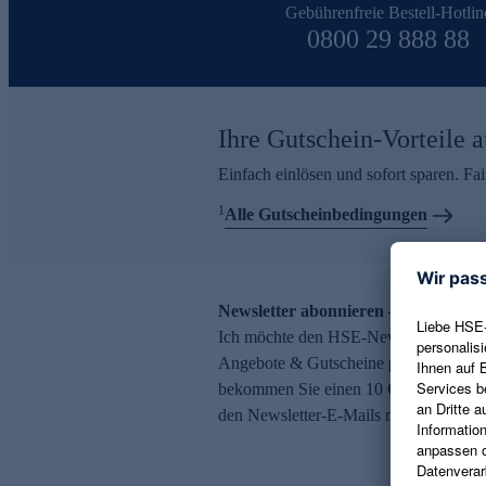
Gebührenfreie Bestell-Hotlin
0800 29 888 88
Ihre Gutschein-Vorteile a
Einfach einlösen und sofort sparen. F
1
Alle Gutscheinbedingungen
Newsletter abonnieren – 10 € Gutsch
Ich möchte den HSE-Newsletter abonni
Angebote & Gutscheine per E-Mail erh
bekommen Sie einen 10 € Gutschein. Ei
den Newsletter-E-Mails möglich.