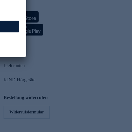
HSE App
Partner
Lieferanten
KIND Hörgeräte
Bestellung widerrufen
Widerrufsformular