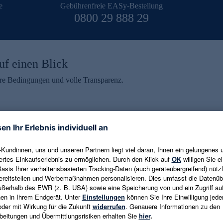
e
Gebührenfreie EASy-Bestellung
0800 29 888 29
uf einen Blick
aire Bedingungen und volle Transparenz.
ein erhalten
eren und aktuelle Trends,
E-Mail-Adresse eingeben
alten. Als Dankeschön
ne Abmeldung ist jederzeit in
Es gelten die
Datenschutzrichtlinien
un