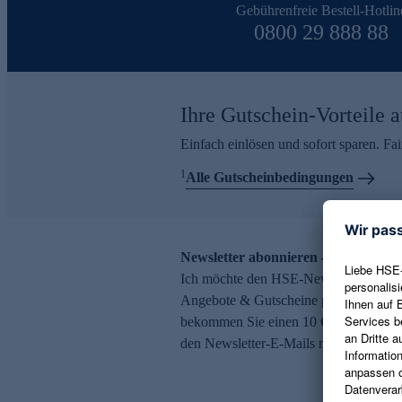
Gebührenfreie Bestell-Hotlin
0800 29 888 88
Ihre Gutschein-Vorteile a
Einfach einlösen und sofort sparen. F
1
Alle Gutscheinbedingungen
Newsletter abonnieren – 10 € Gutsch
Ich möchte den HSE-Newsletter abonni
Angebote & Gutscheine per E-Mail erh
bekommen Sie einen 10 € Gutschein. Ei
den Newsletter-E-Mails möglich.