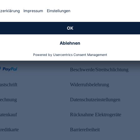
Kundenbewertung
ahlung
Rechtliches
Beschwerde/Streitschlichtung
astschrift
Widerrufsbelehrung
echnung
Datenschutzeinstellungen
atenkauf
Rücknahme Elektrogeräte
reditkarte
Barrierefreiheit