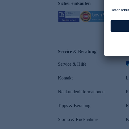
Sicher einkaufen
Service & Beratung
Z
Service & Hilfe
s
Kontakt
L
Neukundeninformationen
R
Tipps & Beratung
R
Storno & Rücknahme
K