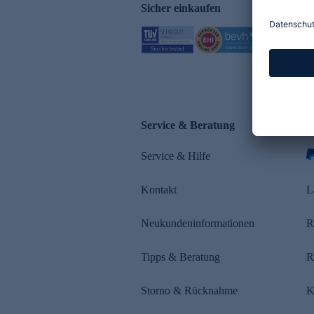
Sicher einkaufen
Service & Beratung
Z
Service & Hilfe
Kontakt
L
Neukundeninformationen
R
Tipps & Beratung
R
Storno & Rücknahme
K