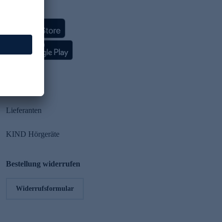
HSE App
Partner
Lieferanten
KIND Hörgeräte
Bestellung widerrufen
Widerrufsformular