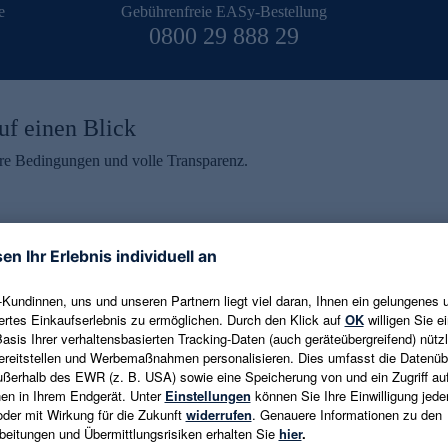
e
Gebührenfreie EASy-Bestellung
0800 29 888 29
uf einen Blick
aire Bedingungen und volle Transparenz.
ein erhalten
eren und aktuelle Trends,
E-Mail-Adresse eingeben
alten. Als Dankeschön
ne Abmeldung ist jederzeit in
Es gelten die
Datenschutzrichtlinien
un