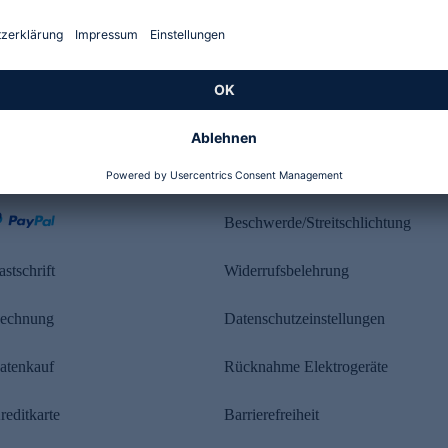
Kundenbewertung
ahlung
Rechtliches
Beschwerde/Streitschlichtung
astschrift
Widerrufsbelehrung
echnung
Datenschutzeinstellungen
atenkauf
Rücknahme Elektrogeräte
reditkarte
Barrierefreiheit