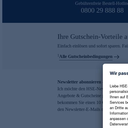
Gebührenfreie Bestell-Hotlin
0800 29 888 88
Ihre Gutschein-Vorteile a
Einfach einlösen und sofort sparen. F
1
Alle Gutscheinbedingungen
Newsletter abonnieren – 10 € Gutsch
Ich möchte den HSE-Newsletter abonni
Angebote & Gutscheine per E-Mail erh
bekommen Sie einen 10 € Gutschein. Ei
den Newsletter-E-Mails möglich.