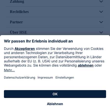
Zahlung
Rechtliches
Partner
Über HSE
Im TV
HSE International
Versand durch
Folge uns
AGB
Datenschutz
Impressum
Alle Rechte vorbehalten. Alle Preise inkl. gesetzlicher MwSt., zzgl. Versandkosten.