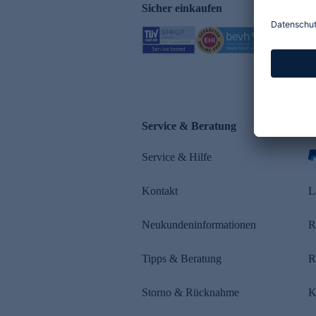
Sicher einkaufen
Service & Beratung
Z
Service & Hilfe
Kontakt
L
Neukundeninformationen
R
Tipps & Beratung
R
Storno & Rücknahme
K