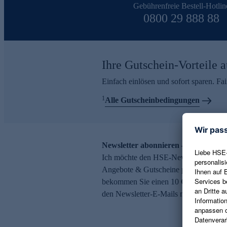
Gebührenfreie Bestell-Hotlin
0800 29 888 88
Ihre Gutschein-Vorteile a
Einfach einlösen und sofort sparen. F
1
Alle Gutscheinbedingungen
Newsletter abonnieren – 10 € Gutsch
Ich möchte den HSE-Newsletter abonni
Angebote & Gutscheine per E-Mail erh
bekommen Sie einen 10 € Gutschein. Ei
den Newsletter-E-Mails möglich.