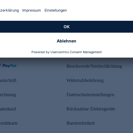
Kundenbewertung
ahlung
Rechtliches
Beschwerde/Streitschlichtung
astschrift
Widerrufsbelehrung
echnung
Datenschutzeinstellungen
atenkauf
Rücknahme Elektrogeräte
reditkarte
Barrierefreiheit