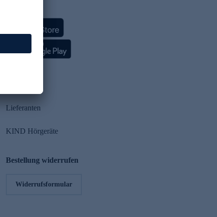
HSE App
Partner
Lieferanten
KIND Hörgeräte
Bestellung widerrufen
Widerrufsformular