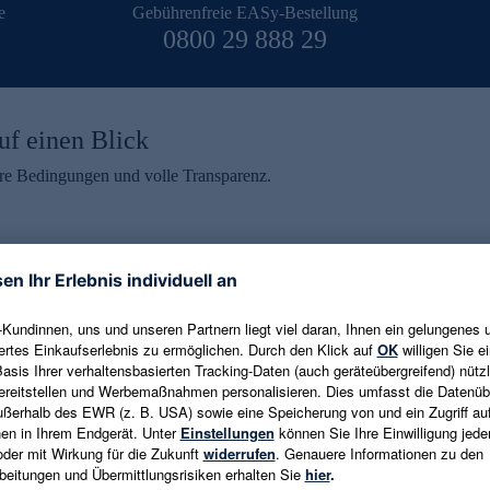
e
Gebührenfreie EASy-Bestellung
0800 29 888 29
uf einen Blick
aire Bedingungen und volle Transparenz.
ein erhalten
eren und aktuelle Trends,
E-Mail-Adresse eingeben
alten. Als Dankeschön
ne Abmeldung ist jederzeit in
Es gelten die
Datenschutzrichtlinien
un