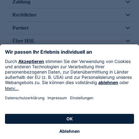
Zahlung
Rechtliches
Partner
Über HSE
Im TV
HSE International
Versand durch
Folge uns
AGB
Datenschutz
Impressum
Alle Rechte vorbehalten. Alle Preise inkl. gesetzlicher MwSt., zzgl. Versandkosten.