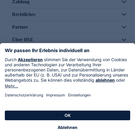
Zahlung
Rechtliches
Partner
Über HSE
Im TV
HSE International
Versand durch
Folge uns
AGB
Datenschutz
Impressum
Alle Rechte vorbehalten. Alle Preise inkl. gesetzlicher MwSt., zzgl. Versandkosten.