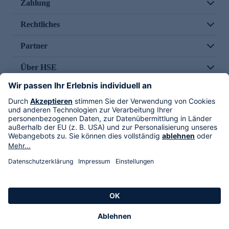
Zahlung
Rechtliches
Partner
Über HSE
Im TV
HSE International
Versand durch
Folge uns
AGB
Datenschutz
Impressum
Alle Rechte vorbehalten. Alle Preise inkl. gesetzlicher MwSt., zzgl. Versandkosten.