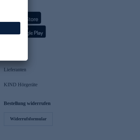
HSE App
Partner
Lieferanten
KIND Hörgeräte
Bestellung widerrufen
Widerrufsformular