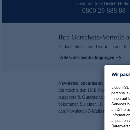
Gebührenfreie Bestell-Hotlin
0800 29 888 88
Ihre Gutschein-Vorteile a
Einfach einlösen und sofort sparen. F
1
Alle Gutscheinbedingungen
Newsletter abonnieren – 10 € Gutsch
Ich möchte den HSE-Newsletter abonni
Angebote & Gutscheine per E-Mail erh
bekommen Sie einen 10 € Gutschein. Ei
den Newsletter-E-Mails möglich.