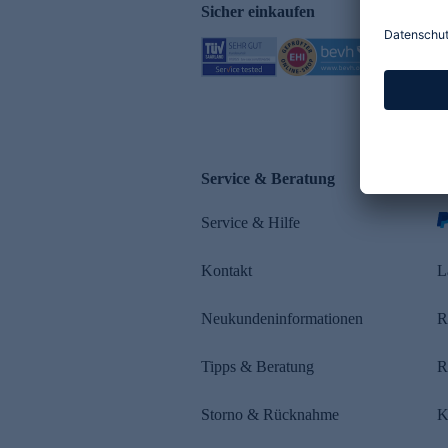
Sicher einkaufen
Service & Beratung
Z
Service & Hilfe
s
Kontakt
L
Neukundeninformationen
R
Tipps & Beratung
R
Storno & Rücknahme
K