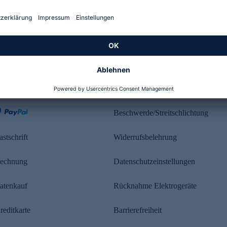
Kundenbewertung
ahlung
Rechtliches
Beschwerde/Streitschlichtung
astschrift
Widerrufsbelehrung
echnung
Datenschutzeinstellungen
atenkauf
Rücknahme Elektrogeräte
reditkarte
Barrierefreiheit