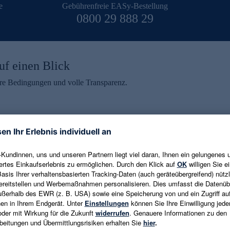
e
Gebührenfreie EASy-Bestellung
0800 29 888 29
uf einen Blick
aire Bedingungen und volle Transparenz.
ein erhalten
eren und aktuelle Trends,
E-Mail-Adresse eingeben
alten. Als Dankeschön
ne Abmeldung ist jederzeit in
Es gelten die
Datenschutzrichtlinien
un