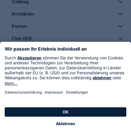
Zahlung
Rechtliches
Partner
Über HSE
Im TV
HSE International
Versand durch
Folge uns
AGB
Datenschutz
Impressum
Alle Rechte vorbehalten. Alle Preise inkl. gesetzlicher MwSt., zzgl. Versandkosten.