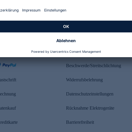
Kundenbewertung
ahlung
Rechtliches
Beschwerde/Streitschlichtung
astschrift
Widerrufsbelehrung
echnung
Datenschutzeinstellungen
atenkauf
Rücknahme Elektrogeräte
reditkarte
Barrierefreiheit