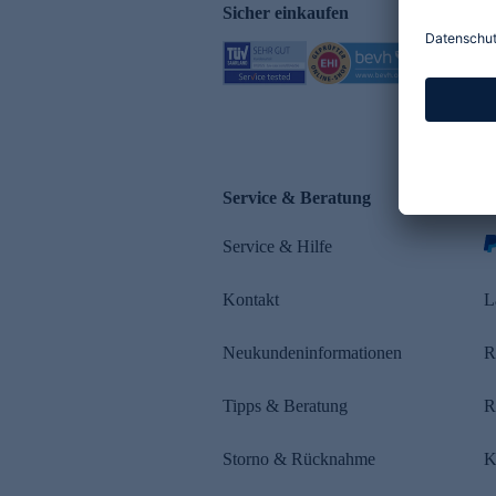
Sicher einkaufen
Service & Beratung
Z
Service & Hilfe
Kontakt
L
Neukundeninformationen
R
Tipps & Beratung
R
Storno & Rücknahme
K