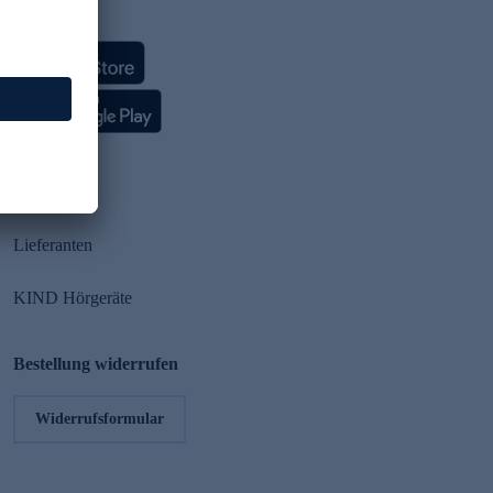
HSE App
Partner
Lieferanten
KIND Hörgeräte
Bestellung widerrufen
Widerrufsformular