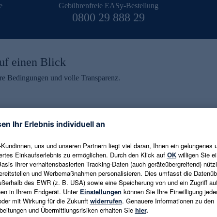
e
Gebührenfreie EASy-Bestellung
0800 29 888 29
uf einen Blick
aire Bedingungen und volle Transparenz.
ein erhalten
eren und aktuelle Trends,
E-Mail-Adresse eingeben
alten. Als Dankeschön
ne Abmeldung ist jederzeit in
Es gelten die
Datenschutzrichtlinien
un