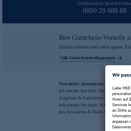
Gebührenfreie Bestell-Hotlin
0800 29 888 88
Ihre Gutschein-Vorteile a
Einfach einlösen und sofort sparen. F
1
Alle Gutscheinbedingungen
Newsletter abonnieren – 10 € Gutsch
Ich möchte den HSE-Newsletter abonni
Angebote & Gutscheine per E-Mail erh
bekommen Sie einen 10 € Gutschein. Ei
den Newsletter-E-Mails möglich.