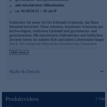
mit rutschfestem Silikonboden
ca. 16/18/20/22 + 26 cm Ø
Entdecken Sie unser 5er-Set Edelstahl-Schüsseln, das Ihren
Haushalt bereichert. Diese robusten, kratzfesten Schüsseln aus
hochwertigem, rostfreiem Edelstahl sind geschmacks- und
geruchsneutral. Mit rutschfestem Silikonboden und luftdichten
Deckeln bieten sie stabilen Halt und halten Lebensmittel länger
frisch. Die integrierte Messskala erleichtert das Zubereiten,
während die platzsparende Stapelbarkeit für Ordnung sorgt.
Ideal für Rühren, Servieren, Aufbewahren oder Mitnehmen zu
Mehr lesen
Grillparties. Farbige Deckel ermöglichen einfaches Zuordnen.
Spülmaschinengeeignet (ohne Deckel) für unkomplizierte
Reinigung.
Maße & Details
Bringen Sie jetzt Funktionalität und Stil in Ihre Küche und
bestellen Sie gleich online.
Produktvideos
2
Video