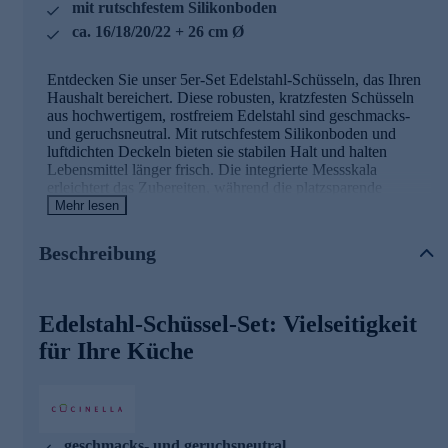
mit rutschfestem Silikonboden
ca. 16/18/20/22 + 26 cm Ø
Entdecken Sie unser 5er-Set Edelstahl-Schüsseln, das Ihren
Haushalt bereichert. Diese robusten, kratzfesten Schüsseln
aus hochwertigem, rostfreiem Edelstahl sind geschmacks-
und geruchsneutral. Mit rutschfestem Silikonboden und
luftdichten Deckeln bieten sie stabilen Halt und halten
Lebensmittel länger frisch. Die integrierte Messskala
erleichtert das Zubereiten, während die platzsparende
Stapelbarkeit für Ordnung sorgt. Ideal für Rühren, Servieren,
Mehr lesen
Aufbewahren oder Mitnehmen zu Grillparties. Farbige
Deckel ermöglichen einfaches Zuordnen.
Beschreibung
Spülmaschinengeeignet (ohne Deckel) für unkomplizierte
Reinigung.
Bringen Sie jetzt Funktionalität und Stil in Ihre Küche
Edelstahl-Schüssel-Set: Vielseitigkeit
und bestellen Sie gleich online.
für Ihre Küche
geschmacks- und geruchsneutral