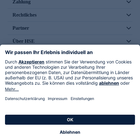
Zahlung
Rechtliches
Partner
Über HSE
Im TV
HSE International
Versand durch
Folge uns
AGB
Datenschutz
Impressum
Alle Rechte vorbehalten. Alle Preise inkl. gesetzlicher MwSt., zzgl. Versandkosten.