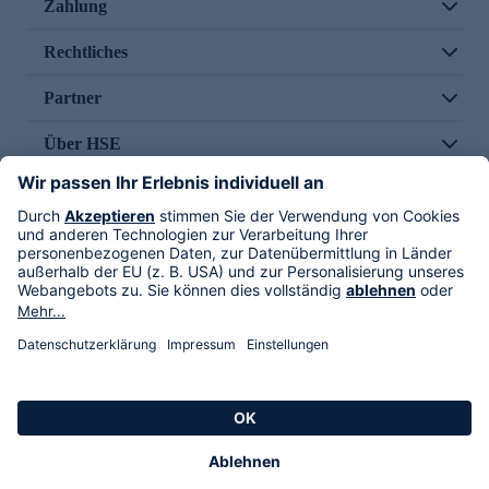
Zahlung
Rechtliches
Partner
Über HSE
Im TV
HSE International
Versand durch
Folge uns
AGB
Datenschutz
Impressum
Alle Rechte vorbehalten. Alle Preise inkl. gesetzlicher MwSt., zzgl. Versandkosten.